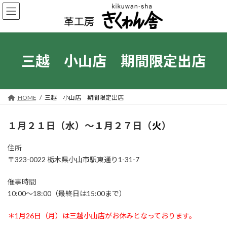
コ
ナ
ン
ビ
テ
ゲ
ン
ー
ツ
シ
へ
ョ
三越 小山店 期間限定出店
ス
ン
キ
に
ッ
移
プ
動
HOME
三越 小山店 期間限定出店
１月２１日（水）〜１月２７日（
火
）
住所
〒
323-0022
栃木県小山市駅東通り
1-31-7
催事時間
10:00
～
18:00
（最終日は
15:00
まで）
＊1月26日（月）は三越小山店がお休みとなっております。